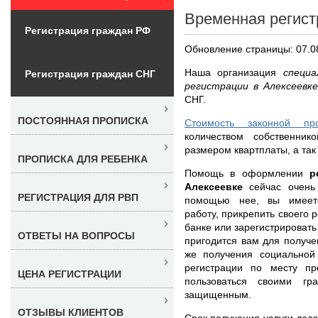
Временная регист
Регистрация граждан РФ
Обновление страницы: 07.0
Наша организация
специ
Регистрация граждан СНГ
регистрации в Алексеевк
СНГ.
ПОСТОЯННАЯ ПРОПИСКА
Стоимость законной пр
количеством собственнико
размером квартплаты, а так
ПРОПИСКА ДЛЯ РЕБЕНКА
Помощь в оформлении
р
Алексеевке
сейчас очень
РЕГИСТРАЦИЯ ДЛЯ РВП
помощью нее, вы имеете
работу, прикрепить своего 
банке или зарегистрировать
ОТВЕТЫ НА ВОПРОСЫ
пригодится вам для получе
же получения социальной
регистрации по месту п
ЦЕНА РЕГИСТРАЦИИ
пользоваться своими гр
защищенным.
ОТЗЫВЫ КЛИЕНТОВ
Срок получения услуги
лег